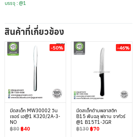
บรรจุ : @1
สินค้าที่เกี่ยวข้อง
-50%
-46%
มีดสเต็ก MW30002 วิน
มีดสเต็กด้ามพลาสติก
เซอร์ เอ@1 K320/2A-3-
B15 ฟันฉลุ ฟราน จากัวร์
NO
@1 B15T1-JGR
฿80
฿40
฿130
฿70