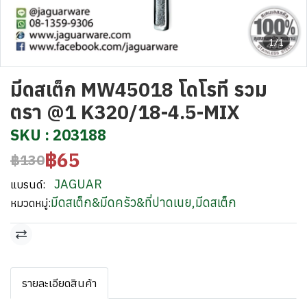
1/1
มีดสเต็ก MW45018 โดโรที รวม
ตรา @1 K320/18-4.5-MIX
SKU : 203188
฿65
฿130
JAGUAR
แบรนด์:
มีดสเต็ก&มีดครัว&ที่ปาดเนย
,
มีดสเต็ก
หมวดหมู่:
รายละเอียดสินค้า