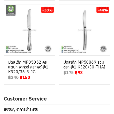
-38%
-44%
มีดสเต็ก MP35052 คริ
มีดสเต็ก MP50869 รวม
สติน่า จากัวร์ คราฟต์ @1
ตรา @1 K320/30-THAI
K320/36-3-JG
฿175
฿98
฿240
฿150
Customer Service
แจ้งปัญหาการชำระเงิน