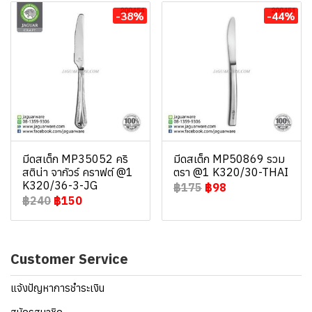
-38%
-44%
มีดสเต็ก MP35052 คริ
มีดสเต็ก MP50869 รวม
สติน่า จากัวร์ คราฟต์ @1
ตรา @1 K320/30-THAI
K320/36-3-JG
฿175
฿98
฿240
฿150
Customer Service
แจ้งปัญหาการชำระเงิน