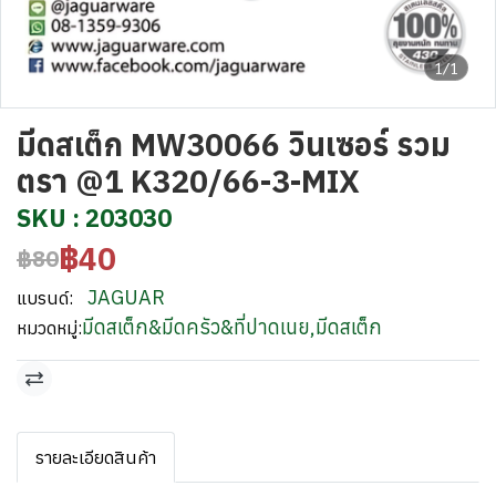
1/1
มีดสเต็ก MW30066 วินเซอร์ รวม
ตรา @1 K320/66-3-MIX
SKU : 203030
฿40
฿80
JAGUAR
แบรนด์:
มีดสเต็ก&มีดครัว&ที่ปาดเนย
,
มีดสเต็ก
หมวดหมู่:
รายละเอียดสินค้า