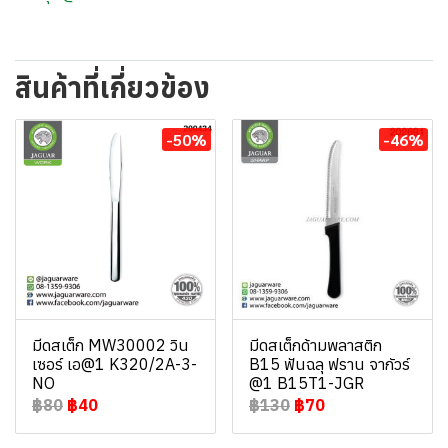
สินค้าที่เกี่ยวข้อง
-50%
-46%
มีดสเต็ก MW30002 วิน
มีดสเต็กด้ามพลาสติก
เซอร์ เอ@1 K320/2A-3-
B15 ฟันฉลุ ฟราน จากัวร์
NO
@1 B15T1-JGR
฿80
฿40
฿130
฿70