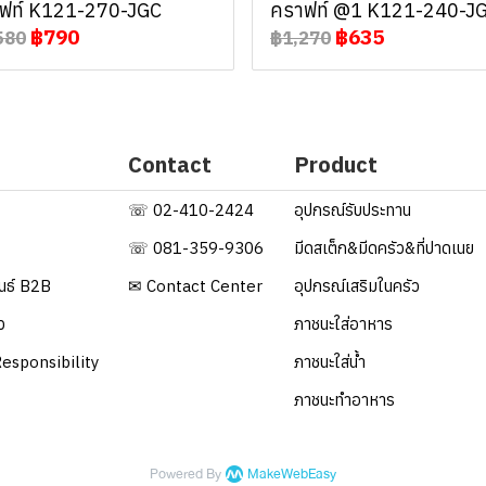
ฟท์ K121-270-JGC
คราฟท์ @1 K121-240-J
฿790
฿635
580
฿1,270
Contact
Product
☏ 02-410-2424
อุปกรณ์รับประทาน
☏ 081-359-9306
มีดสเต็ก&มีดครัว&ที่ปาดเนย
ันธ์ B2B
✉ Contact Center
อุปกรณ์เสริมในครัว
ว
ภาชนะใส่อาหาร
esponsibility
ภาชนะใส่น้ำ
ภาชนะทำอาหาร
Powered By
MakeWebEasy