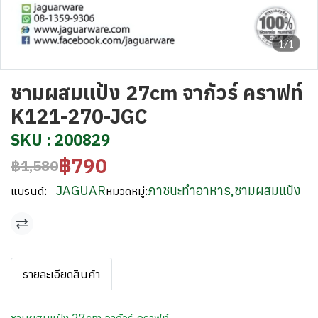
1/1
ชามผสมแป้ง 27cm จากัวร์ คราฟท์
K121-270-JGC
SKU : 200829
฿790
฿1,580
JAGUAR
ภาชนะทำอาหาร
,
ชามผสมแป้ง
แบรนด์:
หมวดหมู่:
รายละเอียดสินค้า