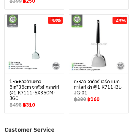
฿399
฿250
-38%
-43%
1-ตะหลิวด้ามยาว
ตะหลิว จากัวร์ เวิร์ค แบค
5in*35cm จากัวร์ คราฟท์
กาไลท์ ดำ @1 K711-BL-
@1 K7111-5X35CM-
JG-01
JGC
฿280
฿160
฿498
฿310
Customer Service