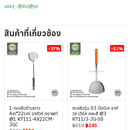
บรรจุ : @อัน|@pc
สินค้าที่เกี่ยวข้อง
-37%
-52%
1-ตะหลิวด้ามยาว
ตะหลิวรุ่น 03 ปิคนิค จากั
4in*22cm จากัวร์ คราฟท์
วร์ เวิร์ค คละสี @3
@1 K7111-4X22CM-
K711/3-JG-00
JGC
฿510
฿245