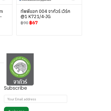
cm
ทัพพีแขก 004 จากัวร์ เวิร์ค
-
@1 K721/4-JG
฿67
฿90
Subscribe