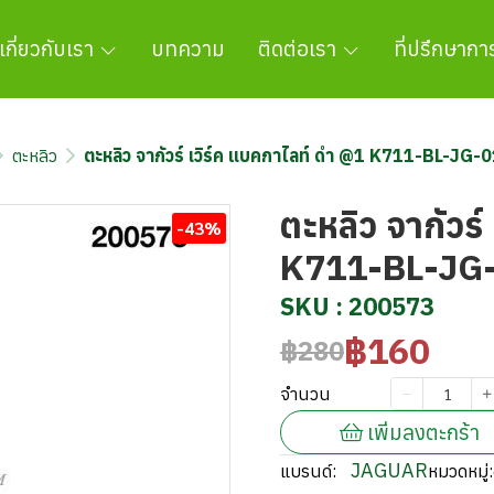
เกี่ยวกับเรา
บทความ
ติดต่อเรา
ที่ปรึกษาก
ตะหลิว
ตะหลิว จากัวร์ เวิร์ค แบคกาไลท์ ดำ @1 K711-BL-JG-
ตะหลิว จากัวร์
-43%
K711-BL-JG
SKU : 200573
฿160
฿280
จำนวน
เพิ่มลงตะกร้า
JAGUAR
แบรนด์:
หมวดหมู่: