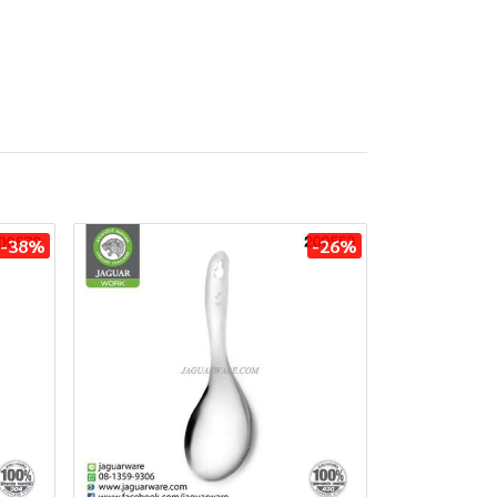
-38%
-26%