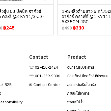
ิวรุ่น 03 ปิคนิค จากัวร์
1-ตะหลิวด้ามยาว 5in*35
์ค คละสี @3 K711/3-JG-
จากัวร์ คราฟท์ @1 K7111
5X35CM-JGC
฿245
฿310
0
฿498
Contact
Product
☏ 02-410-2424
อุปกรณ์รับประทาน
☏ 081-359-9306
มีดสเต็ก&มีดครัว&ที่ปาดเนย
ันธ์ B2B
✉ Contact Center
อุปกรณ์เสริมในครัว
ว
ภาชนะใส่อาหาร
esponsibility
ภาชนะใส่น้ำ
ภาชนะทำอาหาร