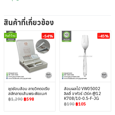
สินค้าที่เกี่ยวข้อง
-54%
-45%
สินค้าใหม่
ชุดช้อนส้อม ลายวิคตอเรีย
ส้อมผลไม้ VW05002
สลักลายเส้นพระพิฆเนศ
ลิลลี่ จากัวร์ เวิร์ค @12
K708/10-0.5-F-JG
฿1,290
฿598
฿190
฿105