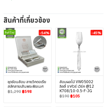
สินค้าที่เกี่ยวข้อง
-54%
-45%
สินค้าใหม่
ชุดช้อนส้อม ลายวิคตอเรีย
ส้อมผลไม้ VW05002
สลักลายเส้นพระพิฆเนศ
ลิลลี่ จากัวร์ เวิร์ค @12
K708/10-0.5-F-JG
฿1,290
฿598
฿190
฿105