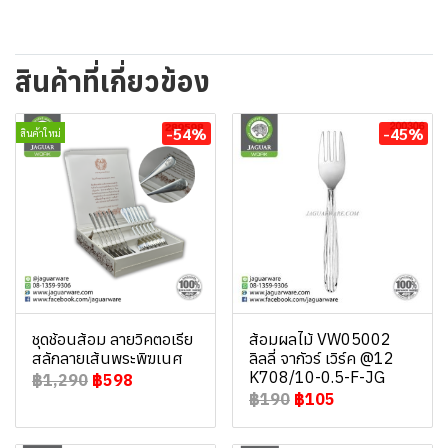
สินค้าที่เกี่ยวข้อง
-54%
-45%
สินค้าใหม่
ชุดช้อนส้อม ลายวิคตอเรีย
ส้อมผลไม้ VW05002
สลักลายเส้นพระพิฆเนศ
ลิลลี่ จากัวร์ เวิร์ค @12
K708/10-0.5-F-JG
฿1,290
฿598
฿190
฿105