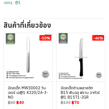
บรรจุ : @1
สินค้าที่เกี่ยวข้อง
-50%
-46%
มีดสเต็ก MW30002 วิน
มีดสเต็กด้ามพลาสติก
เซอร์ เอ@1 K320/2A-3-
B15 ฟันฉลุ ฟราน จากัวร์
NO
@1 B15T1-JGR
฿80
฿40
฿130
฿70