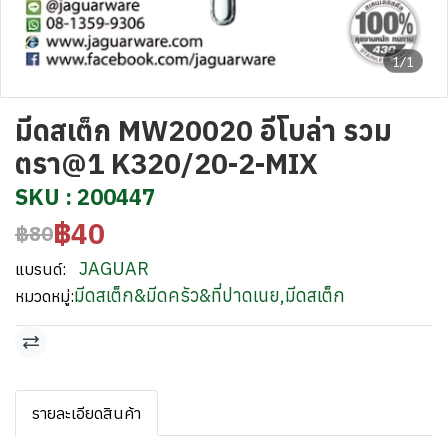
1/1
มีดสเต็ก MW20020 อีโบล่า รวม
ตรา@1 K320/20-2-MIX
SKU : 200447
฿40
฿80
JAGUAR
แบรนด์:
มีดสเต็ก&มีดครัว&ที่ปาดเนย
,
มีดสเต็ก
หมวดหมู่:
รายละเอียดสินค้า