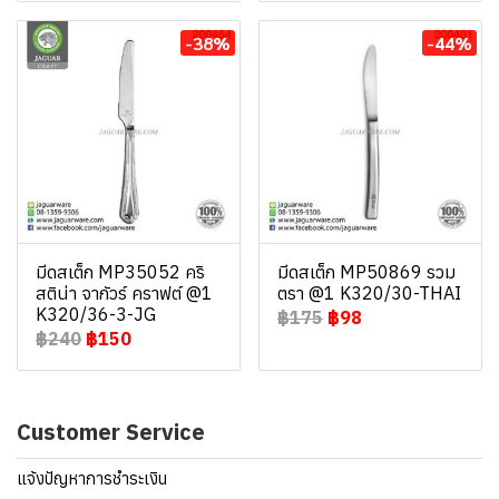
-38%
-44%
มีดสเต็ก MP35052 คริ
มีดสเต็ก MP50869 รวม
สติน่า จากัวร์ คราฟต์ @1
ตรา @1 K320/30-THAI
K320/36-3-JG
฿175
฿98
฿240
฿150
Customer Service
แจ้งปัญหาการชำระเงิน