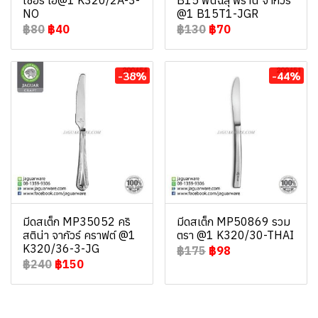
เซอร์ เอ@1 K320/2A-3-
B15 ฟันฉลุ ฟราน จากัวร์
NO
@1 B15T1-JGR
฿80
฿40
฿130
฿70
-38%
-44%
มีดสเต็ก MP35052 คริ
มีดสเต็ก MP50869 รวม
สติน่า จากัวร์ คราฟต์ @1
ตรา @1 K320/30-THAI
K320/36-3-JG
฿175
฿98
฿240
฿150