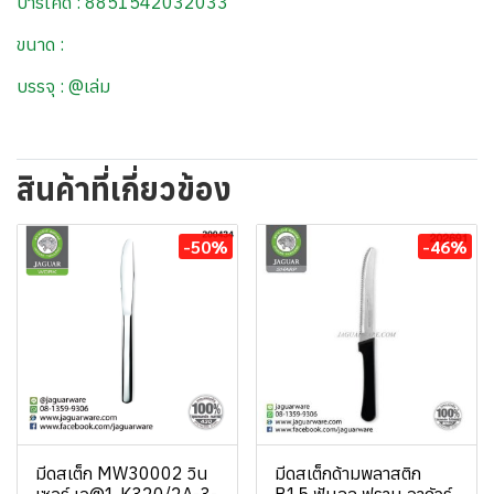
บาร์โค้ด : 8851542032033
ขนาด :
บรรจุ : @เล่ม
สินค้าที่เกี่ยวข้อง
-50%
-46%
มีดสเต็ก MW30002 วิน
มีดสเต็กด้ามพลาสติก