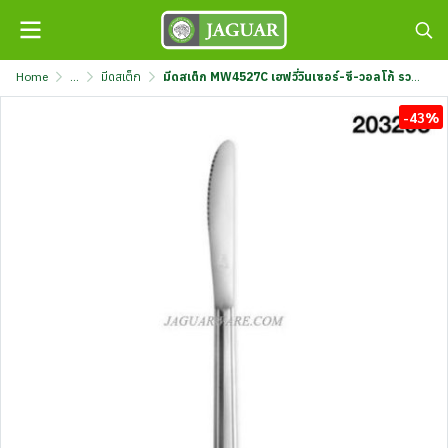
Home
...
มีดสเต็ก
มีดสเต็ก MW4527C เฮฟวี่วินเซอร์-ซี-วอลโก้ รวมตรา @1 K320/50-MIX
-43%