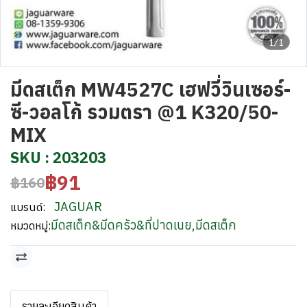
1/1
มีดสเต็ก MW4527C เฮฟวี่วินเซอร์-
ซี-วอลโก้ รวมตรา @1 K320/50-
MIX
SKU : 203203
฿91
฿160
JAGUAR
แบรนด์:
มีดสเต็ก&มีดครัว&ที่ปาดเนย
,
มีดสเต็ก
หมวดหมู่:
รายละเอียดสินค้า