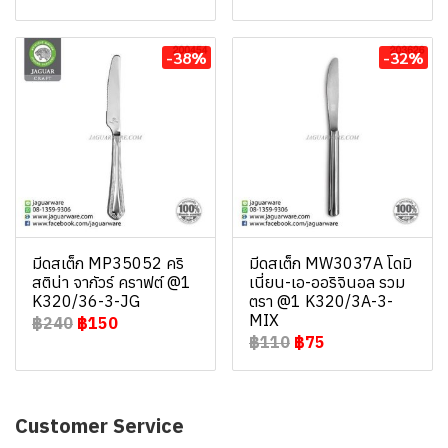
-38%
-32%
มีดสเต็ก MP35052 คริ
มีดสเต็ก MW3037A โดมิ
สติน่า จากัวร์ คราฟต์ @1
เนี่ยน-เอ-ออริจินอล รวม
K320/36-3-JG
ตรา @1 K320/3A-3-
MIX
฿240
฿150
฿110
฿75
Customer Service