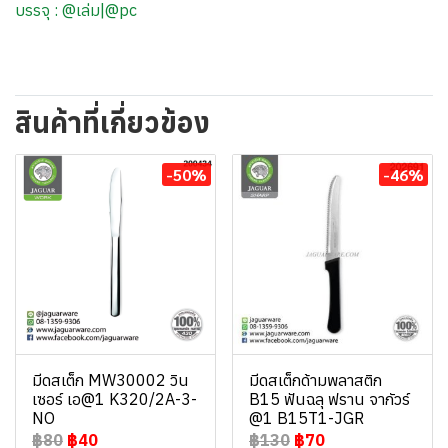
บรรจุ : @เล่ม|@pc
สินค้าที่เกี่ยวข้อง
-50%
-46%
มีดสเต็ก MW30002 วิน
มีดสเต็กด้ามพลาสติก
เซอร์ เอ@1 K320/2A-3-
B15 ฟันฉลุ ฟราน จากัวร์
NO
@1 B15T1-JGR
฿80
฿40
฿130
฿70