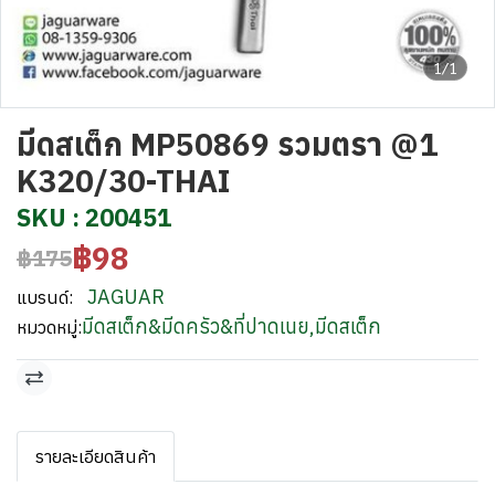
1/1
มีดสเต็ก MP50869 รวมตรา @1
K320/30-THAI
SKU : 200451
฿98
฿175
JAGUAR
แบรนด์:
มีดสเต็ก&มีดครัว&ที่ปาดเนย
,
มีดสเต็ก
หมวดหมู่:
รายละเอียดสินค้า