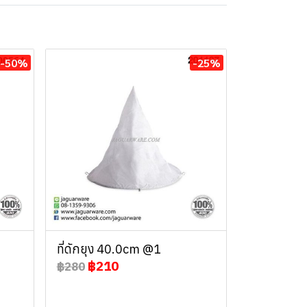
-50%
-25%
ที่ดักยุง 40.0cm @1
฿210
฿280