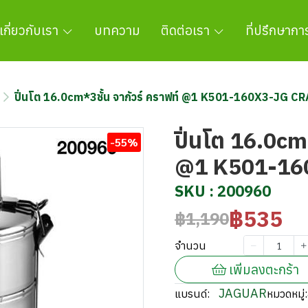
เกี่ยวกับเรา
บทความ
ติดต่อเรา
ที่ปรึกษาก
ปิ่นโต 16.0cm*3ชั้น จากัวร์ คราฟท์ @1 K501-160X3-JG C
ปิ่นโต 16.0cm*
-55%
@1 K501-16
SKU : 200960
฿535
฿1,190
จำนวน
เพิ่มลงตะกร้า
JAGUAR
แบรนด์:
หมวดหมู่: