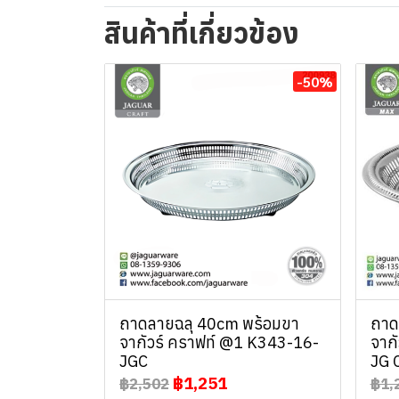
สินค้าที่เกี่ยวข้อง
-50%
ถาดลายฉลุ 40cm พร้อมขา
ถาด
จากัวร์ คราฟท์ @1 K343-16-
จาก
JGC
JG 
฿1,251
฿2,502
฿1,