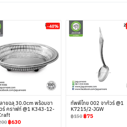
-48%
ลายฉลุ 30.0cm พร้อมขา
ทัพพีไทย 002 จากัวร์ @1
ัวร์ คราฟท์ @1 K343-12-
K7215/2-JGW
Craft
฿75
฿150
฿630
200