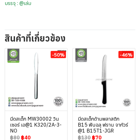
บรรจุ : @เล่ม
สินค้าที่เกี่ยวข้อง
-50%
-46%
มีดสเต็ก MW30002 วิน
มีดสเต็กด้ามพลาสติก
เซอร์ เอ@1 K320/2A-3-
B15 ฟันฉลุ ฟราน จากัวร์
NO
@1 B15T1-JGR
฿80
฿40
฿130
฿70