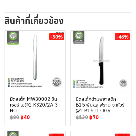
สินค้าที่เกี่ยวข้อง
-50%
-46%
มีดสเต็ก MW30002 วิน
มีดสเต็กด้ามพลาสติก
เซอร์ เอ@1 K320/2A-3-
B15 ฟันฉลุ ฟราน จากัวร์
NO
@1 B15T1-JGR
฿80
฿40
฿130
฿70