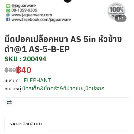
1/1
มีดปอกเปลือกหนา AS 5in หัวช้าง
ดำ@1 AS-5-B-EP
SKU : 200494
฿40
฿80
ELEPHANT
แบรนด์:
มีดสเต็ก&มีดครัว&ที่ปาดเนย
,
มีดปลอก
หมวดหมู่:
รายละเอียดสินค้า