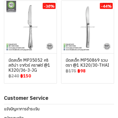
-38%
-44%
มีดสเต็ก MP35052 คริ
มีดสเต็ก MP50869 รวม
สติน่า จากัวร์ คราฟต์ @1
ตรา @1 K320/30-THAI
K320/36-3-JG
฿175
฿98
฿240
฿150
Customer Service
แจ้งปัญหาการชำระเงิน