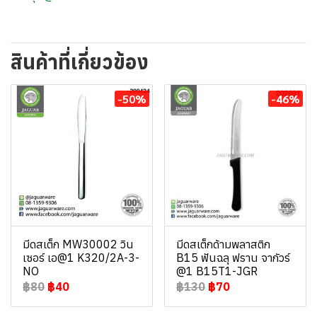
สินค้าที่เกี่ยวข้อง
-50%
-46%
มีดสเต็ก MW30002 วิน
มีดสเต็กด้ามพลาสติก
เซอร์ เอ@1 K320/2A-3-
B15 ฟันฉลุ ฟราน จากัวร์
NO
@1 B15T1-JGR
฿80
฿40
฿130
฿70