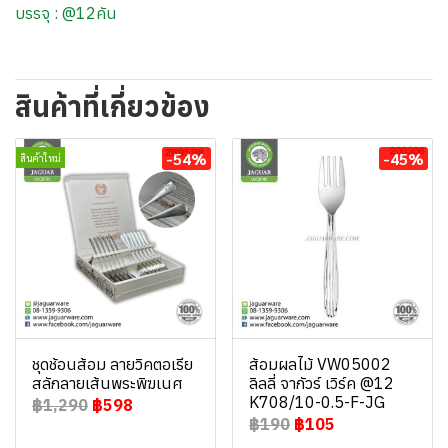
บรรจุ : @12คัน
สินค้าที่เกี่ยวข้อง
-54%
-45%
สินค้าใหม่
ชุดช้อนส้อม ลายวิคตอเรีย
ส้อมผลไม้ VW05002
สลักลายเส้นพระพิฆเนศ
ลิลลี่ จากัวร์ เวิร์ค @12
K708/10-0.5-F-JG
฿1,290
฿598
฿190
฿105