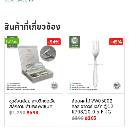
สินค้าที่เกี่ยวข้อง
-54%
-45%
สินค้าใหม่
ชุดช้อนส้อม ลายวิคตอเรีย
ส้อมผลไม้ VW05002
สลักลายเส้นพระพิฆเนศ
ลิลลี่ จากัวร์ เวิร์ค @12
K708/10-0.5-F-JG
฿1,290
฿598
฿190
฿105