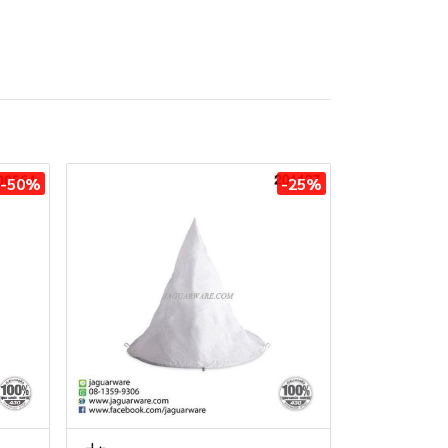
-50%
-25%