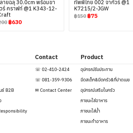
ลายฉลุ 30.0cm พร้อมขา
ทัพพีไทย 002 จากัวร์ @1
ัวร์ คราฟท์ @1 K343-12-
K7215/2-JGW
Craft
฿75
฿150
฿630
200
Contact
Product
☏ 02-410-2424
อุปกรณ์รับประทาน
☏ 081-359-9306
มีดสเต็ก&มีดครัว&ที่ปาดเนย
ันธ์ B2B
✉ Contact Center
อุปกรณ์เสริมในครัว
ว
ภาชนะใส่อาหาร
esponsibility
ภาชนะใส่น้ำ
ภาชนะทำอาหาร