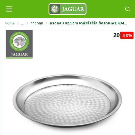
Home
...
ถาดกลม
ถาดกลม 42.5cm จากัวร์ เวิร์ค ขัดลาย @1 K341/1-17-JGW
-50%