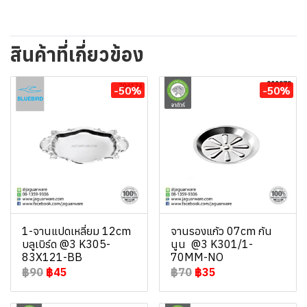
สินค้าที่เกี่ยวข้อง
-50%
-50%
1-จานแปดเหลี่ยม 12cm
จานรองแก้ว 07cm ก้น
บลูเบิร์ด @3 K305-
นูน @3 K301/1-
83X121-BB
70MM-NO
฿90
฿45
฿70
฿35