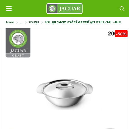
Home
...
ชามซุป
ชามซุป 14cm จากัวร์ คราฟท์ @1 K131-140-JGC
-50%