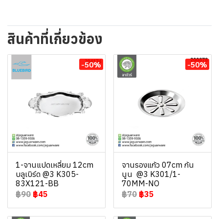
สินค้าที่เกี่ยวข้อง
-50%
-50%
1-จานแปดเหลี่ยม 12cm
จานรองแก้ว 07cm ก้น
บลูเบิร์ด @3 K305-
นูน @3 K301/1-
83X121-BB
70MM-NO
฿90
฿45
฿70
฿35