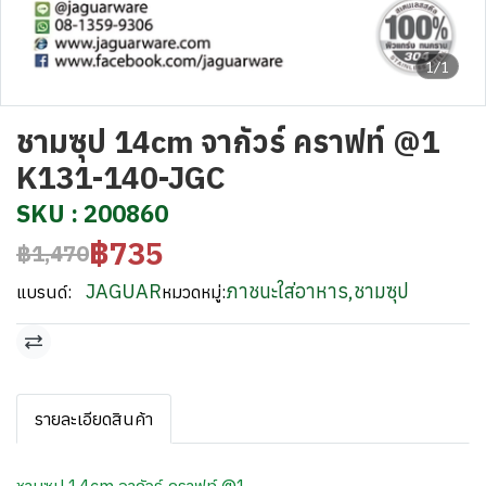
1/1
ชามซุป 14cm จากัวร์ คราฟท์ @1
K131-140-JGC
SKU : 200860
฿735
฿1,470
JAGUAR
ภาชนะใส่อาหาร
,
ชามซุป
แบรนด์:
หมวดหมู่:
รายละเอียดสินค้า