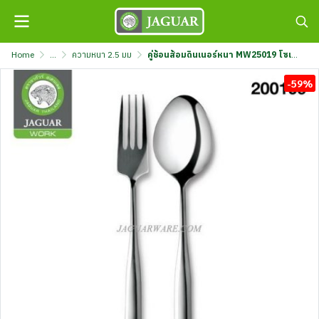
Home
...
ความหนา 2.5 มม
คู่ช้อนส้อมดินเนอร์หนา MW25019 โซเฟีย จากัวร์ เวิร์ค @6 K707/19-2.5-JG
-59%