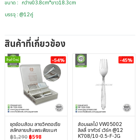
ขนาด : กว้าง03.8cm*ยาว18.3cm
บรรจุ : @12คู่
สินค้าที่เกี่ยวข้อง
-54%
-45%
สินค้าใหม่
ชุดช้อนส้อม ลายวิคตอเรีย
ส้อมผลไม้ VW05002
สลักลายเส้นพระพิฆเนศ
ลิลลี่ จากัวร์ เวิร์ค @12
K708/10-0.5-F-JG
฿1,290
฿598