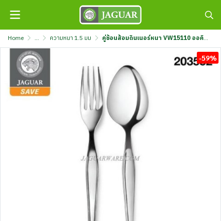
Home
...
ความหนา 1.5 มม
คู่ช้อนส้อมดินเนอร์หนา VW15110 ออคิด จากัวร์ เซฟ @12 K707/10A-1.5-JG
-59%