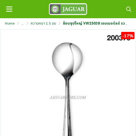
Home
...
ความหนา 1.5 มม
ช้อนซุปใหญ่ VW15038 เอมเมอรัลด์ รวมตรา @2 K709/4-1.5-S-MIX
-17%