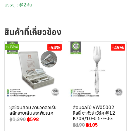
บรรจุ : @2คัน
สินค้าที่เกี่ยวข้อง
-54%
-45%
สินค้าใหม่
ชุดช้อนส้อม ลายวิคตอเรีย
ส้อมผลไม้ VW05002
สลักลายเส้นพระพิฆเนศ
ลิลลี่ จากัวร์ เวิร์ค @12
K708/10-0.5-F-JG
฿1,290
฿598
฿190
฿105