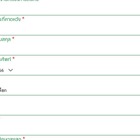
นที่คาดหวัง
ามสกุล
รศัพท์
ลือก
ศึกษาสูงสุด