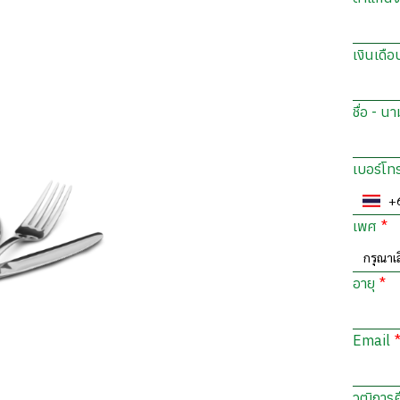
เงินเดือ
ชื่อ - น
เบอร์โท
เพศ
กรุณาเ
อายุ
Email
วุฒิการ