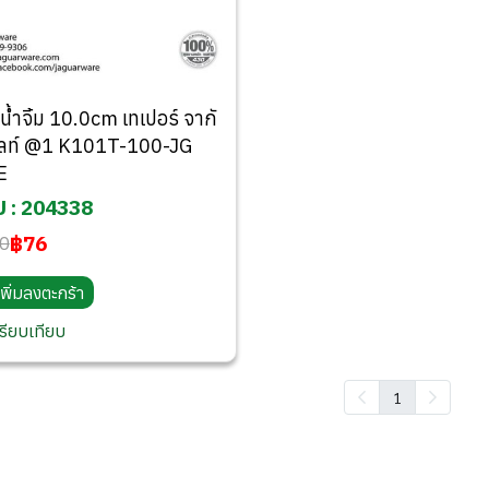
น้ำจิ้ม 10.0cm เทเปอร์ จากั
 ไลท์ @1 K101T-100-JG
E
 : 204338
฿76
0
เพิ่มลงตะกร้า
รียบเทียบ
1