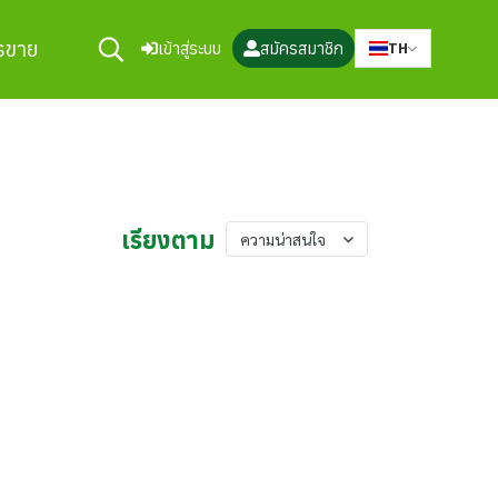
ารขาย
เข้าสู่ระบบ
สมัครสมาชิก
TH
เรียงตาม
ความน่าสนใจ