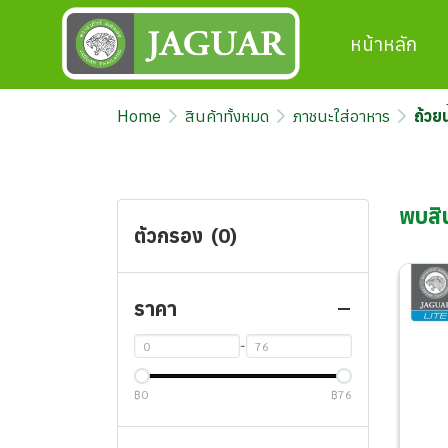
หน้าหลัก
Home
สินค้าทั้งหมด
ภาชนะใส่อาหาร
ถ้วยน
พบสิน
ตัวกรอง
(0)
ราคา
-
฿0
฿76