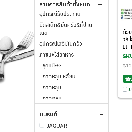
สินค้าทั้งหมด
รายการสินค้าทั้งหมด
อุปกรณ์รับประทาน
มีดสเต็ก&มีดครัว&ที่ปาด
ช้อนจีน
ถ้วย
เนย
ช้อนส้อม
ความหนา 0.7 มม
วร์
อุปกรณ์เสริมในครัว
มีดหั่น
ช้อนกาแฟ & ช้อนชา
ความหนา 0.6 มม
ความหนา 5.0 มม
LIT
ภาชนะใส่อาหาร
มีดสับ
ที่ปอกขูด
SKU
ช้อนโซดา & ช้อนไอศกรีม
ความหนา 0.5 มม
ความหนา 2.5 มม
ความหนา 2.0 มม
มีดปลอก
ตักและคีบ น้ำแข็ง
ชุดแป๊ะซะ
฿12
ช้อนเดี่ยว
ความหนา 0.4 มม
ความหนา 2.0 มม
ความหนา 1.5 มม
ความหนา 2.0 มม
มีดตัด
ทัพพีไทย
ถาดหลุมเหลี่ยม
ส้อมเดี่ยว
ความหนา 1.8 มม
ความหนา 1.2 มม
ความหนา 1.5 มม
ความหนา 2.0 มม
มีดแกะสลัก
ทัพพีจีน
ถาดหลุม
เป
ส้อมสลัด
ความหนา 1.5 มม
ความหนา 1.0 มม
ความหนา 1.2 มม
ความหนา 2.5 มม
ที่ปาดเนย
ทัพพีแขก
ถาดกลม
ช้อนซุป
ความหนา 1.2 มม
ความหนา 0.5 มม
ความหนา 2.0 มม
ความหนา 2.0 มม
มีดสเต็ก
ตะหลิว
ถ้วยน้ำจิ้ม
ความหนา 2.0 มม
ช้อนเสริฟ
ความหนา 1.0 มม
ความหนา 1.8 มม
ความหนา 1.8 มม
ความหนา 2.5 มม
แบรนด์
กระบวย
ถ้วยตวง
ความหนา 1.5 มม
ส้อมค็อกเทล
ความหนา 0.7 มม
ความหนา 1.5 มม
ความหนา 1.5 มม
ความหนา 2.0 มม
ความหนา 2.5 มม
JAGUAR
ถ้วยขนม