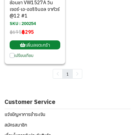
ช้อนชา VW1527A วิน
เซอร์-เอ-ออริจินอล จากัวร์
@12 #1
SKU : 200254
฿695
฿295
เพิ่มลงตะกร้า
เปรียบเทียบ
1
Customer Service
แจ้งปัญหาการชำระเงิน
สมัครสมาชิก