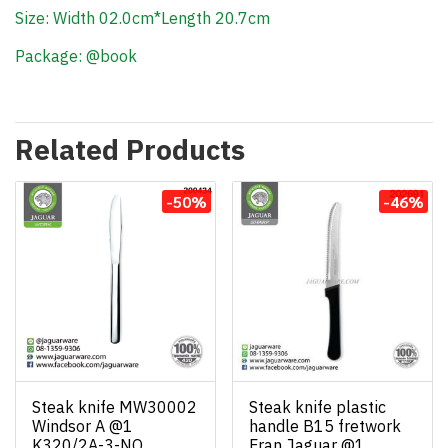
Size: Width 02.0cm*Length 20.7cm
Package: @book
Related Products
-50%
-46%
Steak knife MW30002
Steak knife plastic
Windsor A @1
handle B15 fretwork
K320/2A-3-NO
Fran Jaguar @1