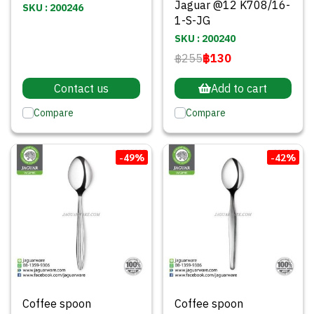
Jaguar @12 K708/16-
SKU : 200246
1-S-JG
SKU : 200240
฿255
฿130
Contact us
Add to cart
Compare
Compare
-49%
-42%
Coffee spoon
Coffee spoon