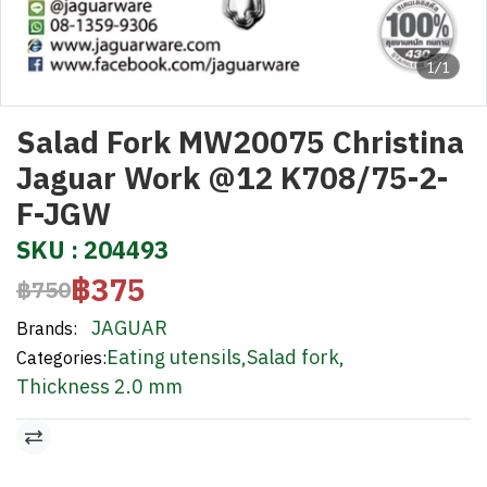
1/1
Salad Fork MW20075 Christina
Jaguar Work @12 K708/75-2-
F-JGW
SKU : 204493
฿375
฿750
JAGUAR
Brands:
Eating utensils
,
Salad fork
,
Categories:
Thickness 2.0 mm