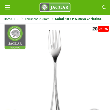
Home
...
Thickness 2.0 mm
Salad Fork MW20075 Christina Jaguar Work @12 K708/75-2-F-JGW
-50%