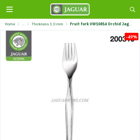
Home
...
Thickness 1.0 mm
Fruit fork VW10814 Orchid Jaguar Work @12 K708/14-1-F-JG
-49%