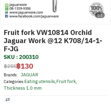
1/1
Fruit fork VW10814 Orchid
Jaguar Work @12 K708/14-1-
F-JG
SKU : 200310
฿130
฿255
JAGUAR
Brands:
Eating utensils
,
Fruit fork
,
Categories:
Thickness 1.0 mm