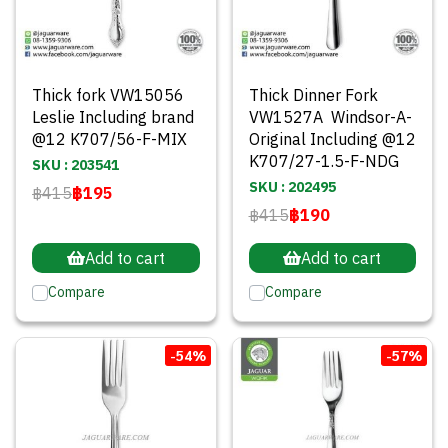
Thick fork VW15056
Thick Dinner Fork
Leslie Including brand
VW1527A Windsor-A-
@12 K707/56-F-MIX
Original Including @12
K707/27-1.5-F-NDG
SKU : 203541
SKU : 202495
฿415
฿195
฿415
฿190
Add to cart
Add to cart
Compare
Compare
-54%
-57%