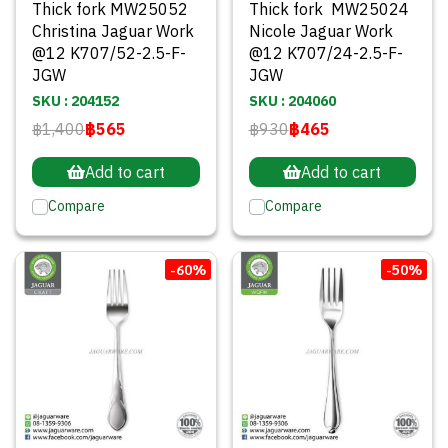
Thick fork MW25052
Thick fork MW25024
Christina Jaguar Work
Nicole Jaguar Work
@12 K707/52-2.5-F-
@12 K707/24-2.5-F-
JGW
JGW
SKU : 204152
SKU : 204060
฿1,400
฿565
฿930
฿465
Add to cart
Add to cart
Compare
Compare
-60%
-50%