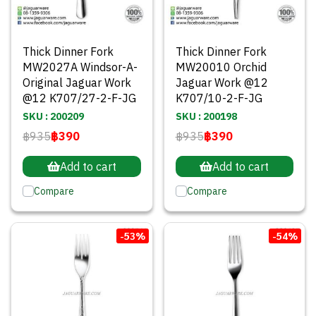
Thick Dinner Fork
Thick Dinner Fork
MW2027A Windsor-A-
MW20010 Orchid
Original Jaguar Work
Jaguar Work @12
@12 K707/27-2-F-JG
K707/10-2-F-JG
SKU : 200209
SKU : 200198
฿935
฿390
฿935
฿390
Add to cart
Add to cart
Compare
Compare
-53%
-54%