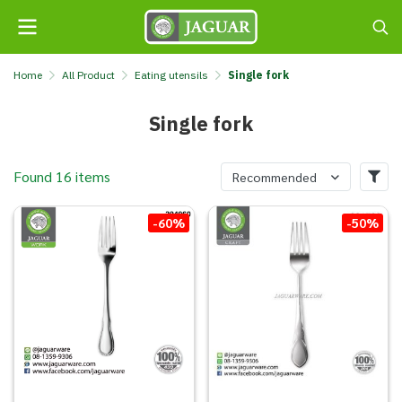
Home
All Product
Eating utensils
Single fork
Single fork
Found 16 items
Recommended
-60%
-50%