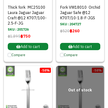
Thick fork MC25100
Fork VW18010 Orchid
Laura Jaguar Jaguar
Jaguar Safe @12
Craft @12 K707/100-
K707/10-1.8-F-JGS
2.5-F-JG
SKU : 204727
SKU : 201726
฿520
฿260
฿1,895
฿750
Add to cart
Add to cart
Compare
Compare
-58%
-58%
Out of stock