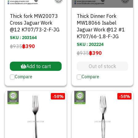
Thick fork MW20073
Thick Dinner Fork
Cross Jaguar Work
MW18066 Isabel
@12 K707/73-2-F-JG
Jaguar Work @12 #1
K707/66-1.8-F-JG
SKU : 203164
SKU : 202224
฿935
฿390
฿935
฿390
Add to cart
Out of stock
Compare
Compare
-58%
-58%